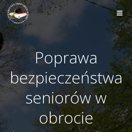
do
Skip
treści
to
content
Poprawa
bezpieczeństwa
seniorów w
obrocie