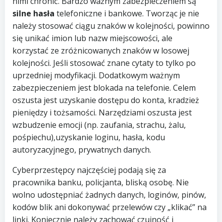
nimi chronić. Bardzo ważnym zabezpieczeniem są
silne hasła
telefoniczne i bankowe. Tworząc je nie
należy stosować ciągu znaków w kolejności, powinno
się unikać imion lub nazw miejscowości, ale
korzystać ze zróżnicowanych znaków w losowej
kolejności. Jeśli stosować znane cytaty to tylko po
uprzedniej modyfikacji. Dodatkowym ważnym
zabezpieczeniem jest blokada na telefonie. Celem
oszusta jest uzyskanie dostępu do konta, kradzież
pieniędzy i tożsamości. Narzędziami oszusta jest
wzbudzenie emocji (np. zaufania, strachu, żalu,
pośpiechu),uzyskanie loginu, hasła, kodu
autoryzacyjnego, prywatnych danych.
Cyberprzestępcy najczęściej podają się za
pracownika banku, policjanta, bliską osobę. Nie
wolno udostępniać żadnych danych, loginów, pinów,
kodów blik ani dokonywać przelewów czy „klikać” na
linki. Koniecznie należy zachować czujność i