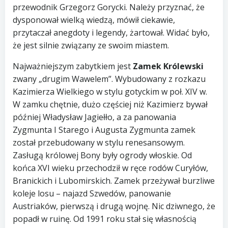
przewodnik Grzegorz Gorycki. Należy przyznać, że
dysponował wielką wiedzą, mówił ciekawie,
przytaczał anegdoty i legendy, żartował. Widać było,
że jest silnie związany ze swoim miastem.
Najważniejszym zabytkiem jest
Zamek Królewski
zwany „drugim Wawelem”. Wybudowany z rozkazu
Kazimierza Wielkiego w stylu gotyckim w poł. XIV w.
W zamku chętnie, dużo częściej niż Kazimierz bywał
później Władysław Jagiełło, a za panowania
Zygmunta I Starego i Augusta Zygmunta zamek
został przebudowany w stylu renesansowym.
Zasługą królowej Bony były ogrody włoskie. Od
końca XVI wieku przechodził w ręce rodów Curyłów,
Branickich i Lubomirskich. Zamek przeżywał burzliwe
koleje losu – najazd Szwedów, panowanie
Austriaków, pierwszą i drugą wojnę. Nic dziwnego, że
popadł w ruinę. Od 1991 roku stał się własnością