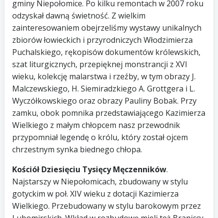
gminy Niepołomice. Po kilku remontach w 2007 roku
odzyskał dawną świetność. Z wielkim
zainteresowaniem obejrzeliśmy wystawy unikalnych
zbiorów łowieckich i przyrodniczych Włodzimierza
Puchalskiego, rękopisów dokumentów królewskich,
szat liturgicznych, przepięknej monstrancji z XVI
wieku, kolekcję malarstwa i rzeźby, w tym obrazy J.
Malczewskiego, H. Siemiradzkiego A. Grottgera i L.
Wyczółkowskiego oraz obrazy Pauliny Bobak. Przy
zamku, obok pomnika przedstawiającego Kazimierza
Wielkiego z małym chłopcem nasz przewodnik
przypomniał legendę o królu, który został ojcem
chrzestnym synka biednego chłopa.
Kościół Dziesięciu Tysięcy Męczenników
.
Najstarszy w Niepołomicach, zbudowany w stylu
gotyckim w poł. XIV wieku z dotacji Kazimierza
Wielkiego. Przebudowany w stylu barokowym przez