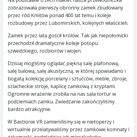
Na podstawie trzech makiet nasza przewodniczka
zobrazowała pierwszy obronny zamek zbudowany
przez ród Kmitów ponad 400 lat temu i koleje
rozbudowy przez Lubomirskich, kolejnych właścicieli.
Zamek przez lata gościł królów. Tak jak niepołomicki
przechodził dramatyczne koleje potopu
szwedzkiego, rozbiorów i wojen.
Dzisiaj mogliśmy oglądać piękną salę plafonową,
salę balową, salę akustyczną, w której spowiadano i
bogatą kolekcję porcelany i sztućców, meble, zbroje,
szlacheckie stroje, kaplicę zamkową z kryptami.
Ogromne wrażenie zrobiła na nas sala tortur w
podziemiach zamku. Zwiedzanie zakończyliśmy
bardzo atrakcyjnie.
W Bastionie VR zamieniliśmy się w nietoperzy i
wirtualnie przelatywaliśmy przez zamkowe komnaty i