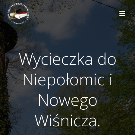
do
Skip
treści
to
content
Wycieczka do
Niepołomic i
Nowego
Wiśnicza.