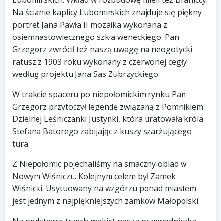
Lubomirskich. Wkład w rozbudowę mieli też Braniccy.
Na ścianie kaplicy Lubomirskich znajduje się piękny
portret Jana Pawła II mozaika wykonana z
osiemnastowiecznego szkła weneckiego. Pan
Grzegorz zwrócił też naszą uwagę na neogotycki
ratusz z 1903 roku wykonany z czerwonej cegły
według projektu Jana Sas Zubrzyckiego.
W trakcie spaceru po niepołomickim rynku Pan
Grzegorz przytoczył legendę związaną z Pomnikiem
Dzielnej Leśniczanki Justynki, która uratowała króla
Stefana Batorego zabijając z kuszy szarżującego
tura.
Z Niepołomic pojechaliśmy na smaczny obiad w
Nowym Wiśniczu. Kolejnym celem był Zamek
Wiśnicki. Usytuowany na wzgórzu ponad miastem
jest jednym z najpiękniejszych zamków Małopolski.